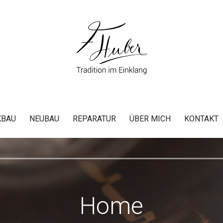
Blechblasinstrumente
KBAU
NEUBAU
REPARATUR
ÜBER MICH
KONTAKT
Home